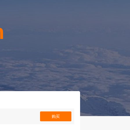
n
！
购买